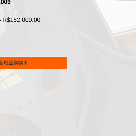
2009
一
促
 
R$162,000.00
般
銷
價
價
格
格
新增至購物車