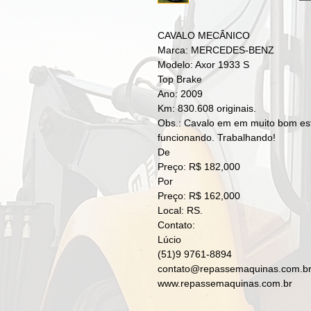
CAVALO MECÂNICO
Marca: MERCEDES-BENZ
Modelo: Axor 1933 S
Top Brake
Ano: 2009
Km: 830.608 originais.
Obs.: Cavalo em em muito bom est
funcionando. Trabalhando!
De
Preço: R$ 182,000
Por
Preço: R$ 162,000
Local: RS.
Contato:
Lúcio
(51)9 9761-8894
contato@repassemaquinas.com.b
www.repassemaquinas.com.br