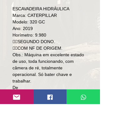
ESCAVADEIRA HIDRÁULICA
Marca: CATERPILLAR
Modelo: 320 GC
Ano: 2019
Horímetro: 9.980
👉🏻SEGUNDO DONO.
👉🏻COM NF DE ORIGEM.
Obs.: Máquina em excelente estado
de uso, toda funcionando, com
câmera de ré, totalmente
operacional. Só bater chave e
trabalhar.
De
Preço: R$ 410,000
Por
Preço: R$ 398,000
Local: RS
👉🏻SOMENTE À VISTA.
👉🏻SEM TROCA.
Contato: