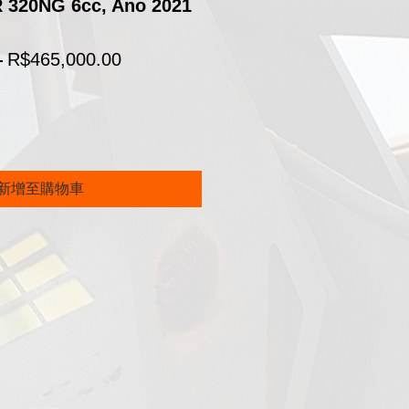
320NG 6cc, Ano 2021
一
促
 
R$465,000.00
般
銷
價
價
格
格
新增至購物車