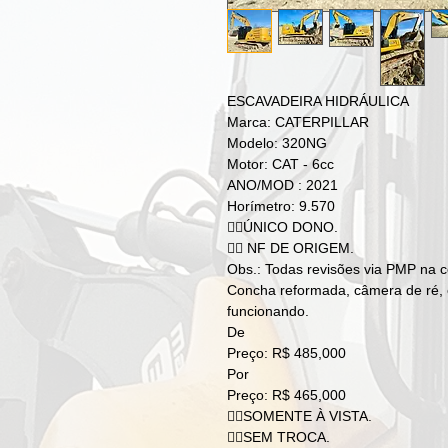
ESCAVADEIRA HIDRÁULICA
Marca: CATERPILLAR
Modelo: 320NG
Motor: CAT - 6cc
ANO/MOD : 2021
Horímetro: 9.570
👉🏻ÚNICO DONO.
👉🏻 NF DE ORIGEM.
Obs.: Todas revisões via PMP na c
Concha reformada, câmera de ré,
funcionando.
De
Preço: R$ 485,000
Por
Preço: R$ 465,000
👉🏻SOMENTE À VISTA.
👉🏻SEM TROCA.