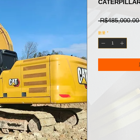
CATERPILLAR 
 R$485,000.00
數量
*