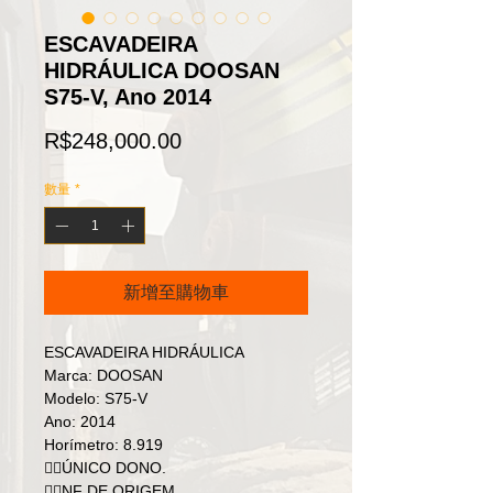
ESCAVADEIRA
HIDRÁULICA DOOSAN
S75-V, Ano 2014
價
R$248,000.00
格
數量
*
新增至購物車
ESCAVADEIRA HIDRÁULICA
Marca: DOOSAN
Modelo: S75-V
Ano: 2014
Horímetro: 8.919
👉🏻ÚNICO DONO.
👉🏻NF DE ORIGEM.