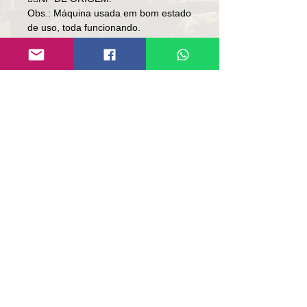
Obs.: Máquina usada em bom estado
de uso, toda funcionando.
Só bater chave e trabalhar.
Preço: R$ 248,000
Local: RS.
👉🏻SEM TROCA.
👉🏻SOMENTE À VISTA.
contato@repassemaquinas.com.br
www.repassemaquinas.com.br
电子邮件联系方式：
contato@repassemaquinas.com
.br