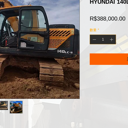
HYUNDAI 140L
R$388,000.00
數量
*