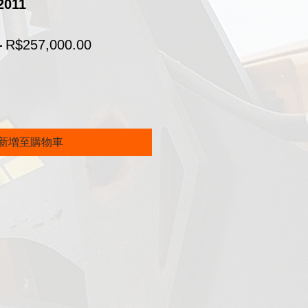
2011
一
促
 
R$257,000.00
般
銷
價
價
格
格
新增至購物車