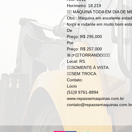
Horímetro: 18.219
👉🏻 MÁQUINA TODA EM DIA DE M
Obs.: Máquina em excelente estad
força e rodante em muito bom esta
De
Preço: R$ 295,000
Por
Preço: R$ 257,000
🚨👉🏻TORRANDO👈🏻🚨
Local: RS.
👉🏻SOMENTE À VISTA.
👉🏻SEM TROCA.
Contato:
Lúcio
(51)9 9761-8894
www.repassemaquinas.com.br
contato@repassemaquinas.com.b