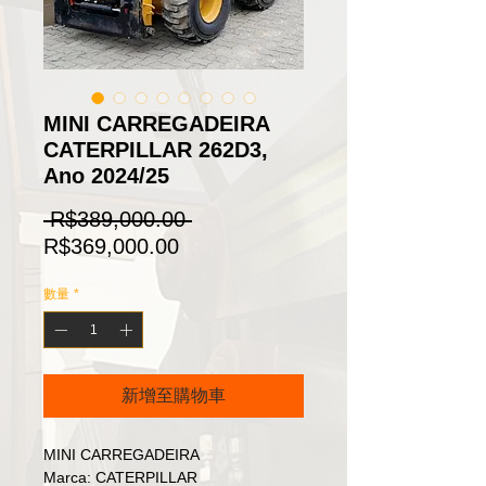
MINI CARREGADEIRA
CATERPILLAR 262D3,
Ano 2024/25
一
 R$389,000.00 
促
般
R$369,000.00
銷
價
數量
*
價
格
格
新增至購物車
MINI CARREGADEIRA
Marca: CATERPILLAR