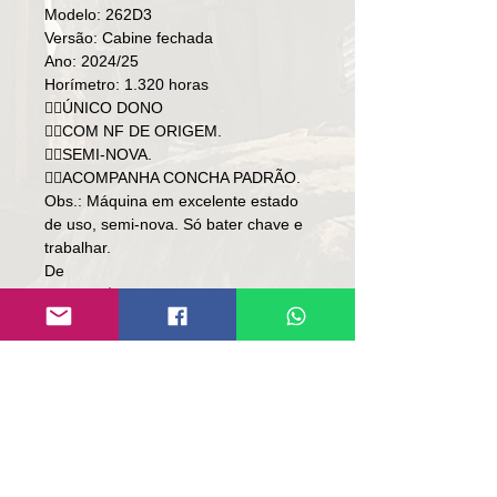
Modelo: 262D3
Versão: Cabine fechada
Ano: 2024/25
Horímetro: 1.320 horas
👉🏻ÚNICO DONO
👉🏻COM NF DE ORIGEM.
👉🏻SEMI-NOVA.
👉🏻ACOMPANHA CONCHA PADRÃO.
Obs.: Máquina em excelente estado
de uso, semi-nova. Só bater chave e
trabalhar.
De
Preço: R$ 389,000
Po
Preço: R$ 369,000
Local: RS.
👉🏻 SOMENTE À VISTA.
👉🏻 SEM TROCA.
Contato:
Lúcio
(51)9 9761-8894