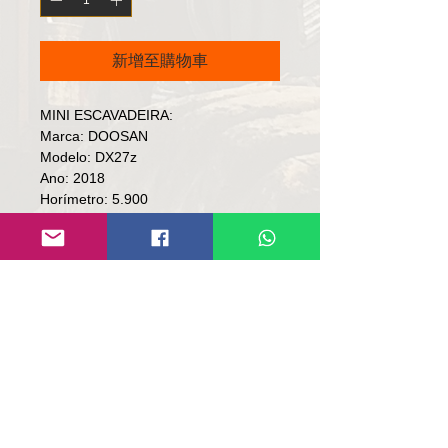
新增至購物車
MINI ESCAVADEIRA:

Marca: DOOSAN 

Modelo: DX27z

Ano: 2018

Horímetro: 5.900

OBS.: Máquina totalmente 
operacional, embuchamento feito 
recentemente, máquina só bater 
chave e trabalhar.

Preço: R$ 209,000

Local: RS

Contato

Lúcio

(51)9 9761-8894