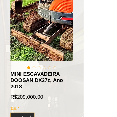
MINI ESCAVADEIRA
DOOSAN DX27z, Ano
2018
價
R$209,000.00
格
數量
*