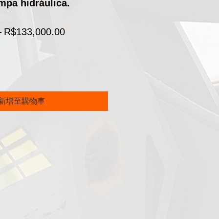
mpa hidráulica.
一
促
 
R$133,000.00
般
銷
價
價
格
格
新增至購物車