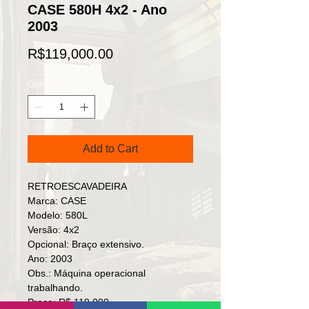
CASE 580H 4x2 - Ano
2003
Price
R$119,000.00
Quantity
*
Add to Cart
RETROESCAVADEIRA

Marca: CASE

Modelo: 580L

Versão: 4x2

Opcional: Braço extensivo.

Ano: 2003

Obs.: Máquina operacional 
trabalhando.

Preço: R$ 119,000
