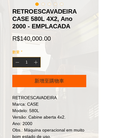
RETROESCAVADEIRA
CASE 580L 4X2, Ano
2000 - EMPLACADA
價
R$140,000.00
格
數量
*
新增至購物車
RETROESCAVADEIRA
Marca: CASE
Modelo: 580L
Versão: Cabine aberta 4x2.
Ano: 2000
Obs.: Máquina operacional em muito
bom estado de uso.