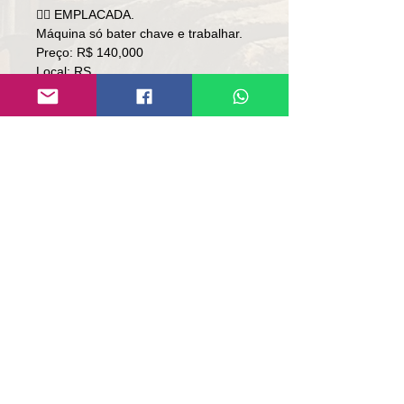
👉🏻 EMPLACADA.
Máquina só bater chave e trabalhar.
Preço: R$ 140,000
Local: RS.
👉🏻 SOMENTE À VISTA.
👉🏻 SEM TROCA.
Contato:
Lúcio
(51)9 9761-8894
contato@repassemaquinas.com.br
www.repassemaquinas.com.br
电子邮件联系方式：
contato@repassemaquinas.com
.br