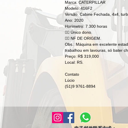
Marca: CATERPILLAR 

Modelo: 416F2

Versão: Cabine Fechada, 4x4, turb
Ano: 2020

Horímetro: 7.300 horas 

👉🏻 Único dono.

👉🏻 NF DE ORIGEM.

Obs.: Máquina em excelente estado
trabalhou em lavouras, só bater cha
Preço: R$ 319,000

Local: RS.

Contato

Lúcio

(51)9 9761-8894