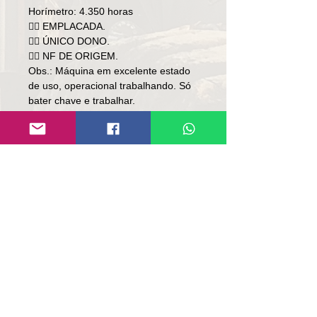
Horímetro: 4.350 horas
👉🏻 EMPLACADA.
👉🏻 ÚNICO DONO.
👉🏻 NF DE ORIGEM.
Obs.: Máquina em excelente estado
de uso, operacional trabalhando. Só
bater chave e trabalhar.
Preço: R$ 348,000
Local: RS.
👉🏻SOMENTE À VISTA.
👉🏻SEM TROCA.
Contato:
Lúcio
(51)9 9761-8894
contato@repassemaquinas.com.br
www.repassemaquinas.com.br