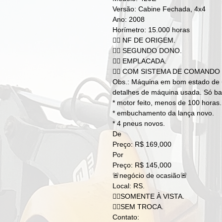
Versão: Cabine Fechada, 4x4
Ano: 2008
Horímetro: 15.000 horas
👉🏻 NF DE ORIGEM.
👉🏻 SEGUNDO DONO.
👉🏻 EMPLACADA.
👉🏻 COM SISTEMA DE COMANDO
Obs.: Máquina em bom estado de 
detalhes de máquina usada. Só bat
* motor feito, menos de 100 horas.
* embuchamento da lança novo.
* 4 pneus novos.
De
Preço: R$ 169,000
Por
Preço: R$ 145,000
🚨negócio de ocasião🚨
Local: RS.
👉🏻SOMENTE À VISTA.
👉🏻SEM TROCA.
Contato: