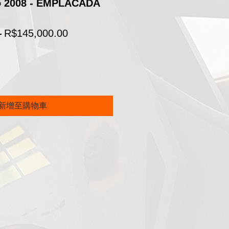
o 2008 - EMPLACADA
一
促
 
R$145,000.00
般
銷
價
價
格
格
新增至購物車