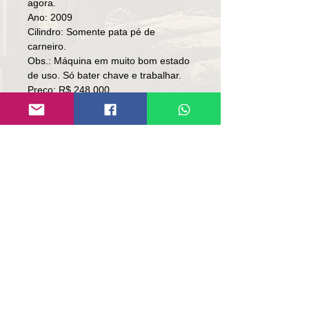
agora.
Ano: 2009
Cilindro: Somente pata pé de
carneiro.
Obs.: Máquina em muito bom estado
de uso. Só bater chave e trabalhar.
Preço: R$ 248,000
Local: SC
👉🏻SOMENTE À VISTA.
👉🏻SEM TROCA.
Contato:
Lúcio
(51)9 9761-8894
contato@repassemaquinas.com.br
www.repassemaquinas.com.br
电子邮件联系方式：