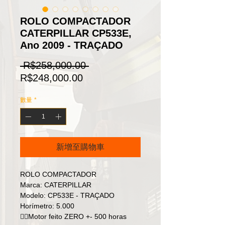
ROLO COMPACTADOR
CATERPILLAR CP533E,
Ano 2009 - TRAÇADO
一
 R$258,000.00 
促
般
R$248,000.00
銷
價
數量
*
價
格
格
新增至購物車
ROLO COMPACTADOR
Marca: CATERPILLAR
Modelo: CP533E - TRAÇADO
Horímetro: 5.000
👉🏻Motor feito ZERO +- 500 horas