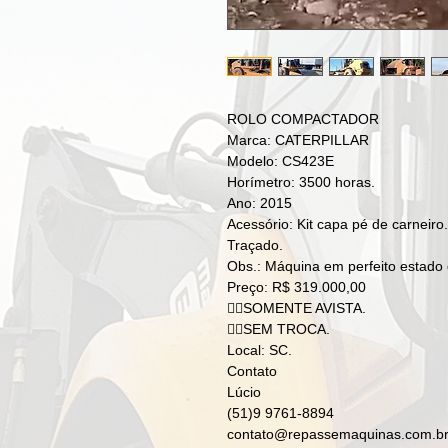
ROLO COMPACTADOR
Marca: CATERPILLAR
Modelo: CS423E
Horímetro: 3500 horas.
Ano: 2015
Acessório: Kit capa pé de carneiro.
Traçado.
Obs.: Máquina em perfeito estado 
Preço: R$ 319.000,00
👉🏻SOMENTE AVISTA.
👉🏻SEM TROCA.
Local: SC.
Contato
Lúcio
(51)9 9761-8894
contato@repassemaquinas.com.b