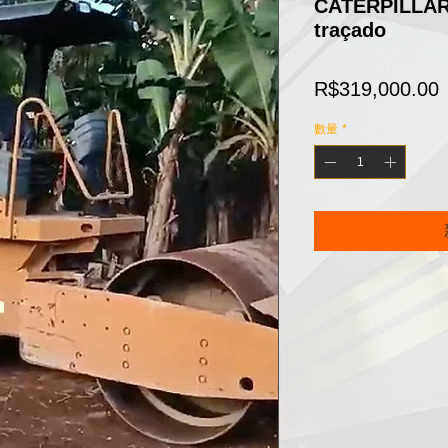
CATERPILLAR
traçado
R$319,000.00
數量
*