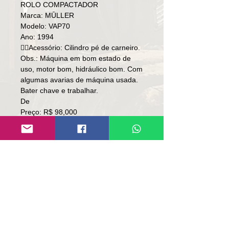
ROLO COMPACTADOR
Marca: MŪLLER
Modelo: VAP70
Ano: 1994
👉🏻Acessório: Cilindro pé de carneiro.
Obs.: Máquina em bom estado de
uso, motor bom, hidráulico bom. Com
algumas avarias de máquina usada.
Bater chave e trabalhar.
De
Preço: R$ 98,000
Por
Preço: R$ 88.000
Local: RS
👉🏻 SEM TROCA.
👉🏻 SOMENTE À VISTA.
Contato:
Lúcio
(51)9 9761-8894
contato@repassemaquinas.com.br
www.repassemaquinas.com.br