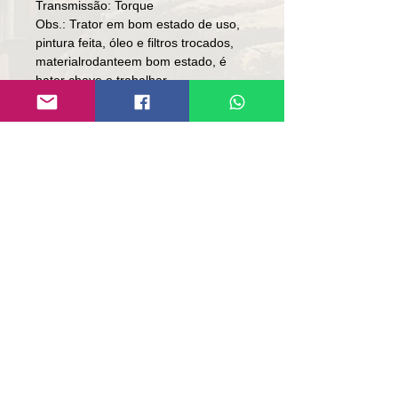
Transmissão: Torque
Obs.: Trator em bom estado de uso,
pintura feita, óleo e filtros trocados,
materialrodanteem bom estado, é
bater chave e trabalhar.
Preço: R$ 128,000
Local: RS
Contato:
Lúcio
(51)9 9761-8894
contato@repassemaquinas.com.br
www.repassemaquinas.com.br
电子邮件联系方式：
contato@repassemaquinas.com
.br