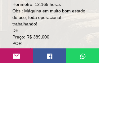
Horímetro: 12.165 horas
Obs.: Máquina em muito bom estado
de uso, toda operacional
trabalhando!
DE
Preço: R$ 389,000
POR
Preço: R$ 375,000
Local: RS/SC
👉🏻SOMENTE À VISTA.
👉🏻SEM TROCA.
Contato:
Lúcio
(51)9 9761-8894
contato@repassemaquinas.com.br
www.repassemaquinas.com.br