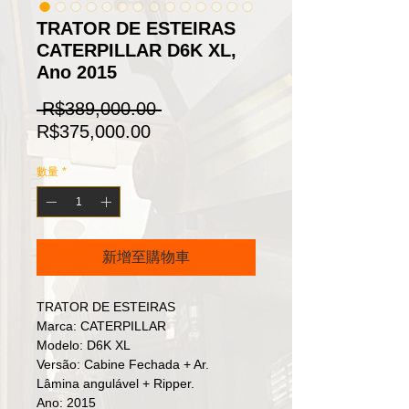
TRATOR DE ESTEIRAS
CATERPILLAR D6K XL,
Ano 2015
一
 R$389,000.00 
促
般
R$375,000.00
銷
價
數量
*
價
格
格
新增至購物車
TRATOR DE ESTEIRAS
Marca: CATERPILLAR
Modelo: D6K XL
Versão: Cabine Fechada + Ar.
Lâmina angulável + Ripper.
Ano: 2015