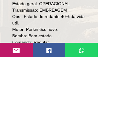
Estado geral: OPERACIONAL
Transmissão: EMBREAGEM
Obs.: Estado do rodante 40% da vida
util.
Motor: Perkin 6cc novo.
Bomba: Bom estado.
Comando: Regular.
Rodas motriz: Bom estado.
Elétrica: Bom estado.
Preço: R$ 89,000
Local: RS
👉🏻SOMENTE À VISTA.
👉🏻SEM TROCA.
contato@repassemaquinas.com.br
www.repassemaquinas.com.br
电子邮件联系方式：