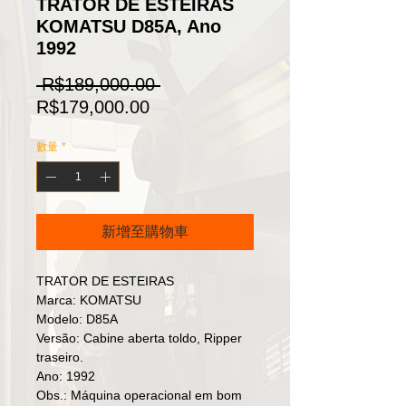
TRATOR DE ESTEIRAS
KOMATSU D85A, Ano
1992
一
 R$189,000.00 
促
般
R$179,000.00
銷
價
數量
*
價
格
格
新增至購物車
TRATOR DE ESTEIRAS
Marca: KOMATSU
Modelo: D85A
Versão: Cabine aberta toldo, Ripper
traseiro.
Ano: 1992
Obs.: Máquina operacional em bom