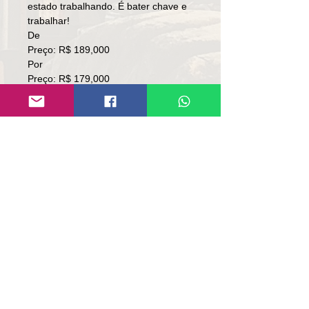
estado trabalhando. É bater chave e
trabalhar!
De
Preço: R$ 189,000
Por
Preço: R$ 179,000
Local: RS.
👉🏻SOMENTE À VISTA.
👉🏻SEM TROCA.
Contato:
Lúcio
(51)9 9761-8894
contato@repassemaquinas.com.br
www.repassemaquinas.com.br
电子邮件联系方式：
contato@repassemaquinas.com