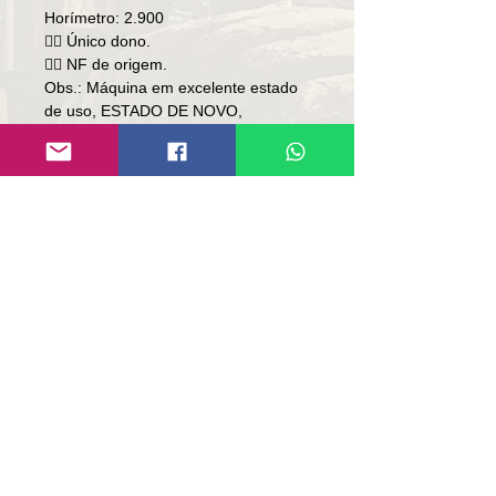
Horímetro: 2.900
👉🏻 Único dono.
👉🏻 NF de origem.
Obs.: Máquina em excelente estado
de uso, ESTADO DE NOVO,
totalmente operacional trabalhando!
Preço: R$ 728,000
Local: RS.
Contato
Lúcio
(51)9 9761-8894
contato@repassemaquinas.com.br
www.repassemaquinas.com.br
电子邮件联系方式：
contato@repassemaquinas.com
.br