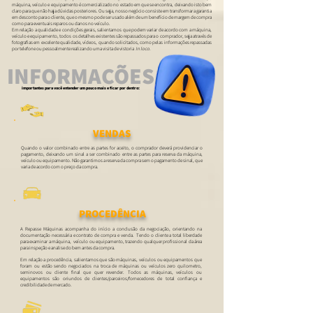
máquina, veículo e equipamento é comercializado no estado em que se encontra, deixando isto bem
claro para que não haja dúvidas posteriores. Ou seja, nosso negócio consiste em transformar a garantia
em desconto para o cliente, que o mesmo pode ser usado além de um benefício de margem de compra
como para eventuais reparos ou danos no veículo.
Em relação a qualidade e condições gerais, salientamos que podem variar de acordo com a máquina,
veículo e equipamento, todos os detalhes existentes são repassados para o comprador, seja através de
fotografias em excelente qualidade, vídeos, quando solicitados, como pelas informações repassadas
por telefone ou pessoalmente realizando uma visita de vistoria
In loco.
INFORMAÇÕES
importantes para você entender um pouco mais e ficar por dentro:
VENDAS
Quando o valor combinado entre as partes for aceito, o comprador deverá providenciar o
pagamento, deixando um sinal a ser combinado entre as partes para reserva da máquina,
veículo ou equipamento. Não garantimos a reserva da compra sem o pagamento de sinal, que
varia de acordo com o preço da compra.
PROCEDÊNCIA
A Repasse Máquinas acompanha do início a conclusão da negociação, orientando na
documentação necessária e contrato de compra e venda. Tendo o cliente a total liberdade
para examinar a máquina, veículo ou equipamento, trazendo qualquer profissional da área
para inspeção e analise do bem antes da compra.
Em relação a procedência, salientamos que são máquinas, veículos ou equipamentos que
foram ou estão sendo negociados na troca de máquinas ou veículos zero quilometro,
seminovos ou cliente final que quer revender. Todos as máquinas, veículos ou
equipamentos são oriundos de clientes/parceiros/fornecedores de total confiança e
credibilidade de mercado.