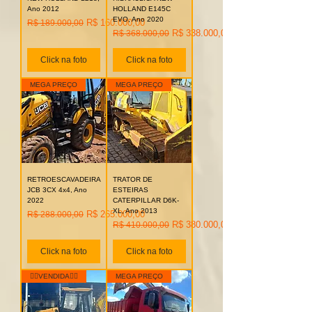
Ano 2012
HOLLAND E145C
EVO, Ano 2020
Preço normal
Preço promocional
R$ 160.000,00
R$ 189.000,00
Preço normal
Preço promocional
R$ 338.000,00
R$ 368.000,00
Click na foto
Click na foto
MEGA PREÇO
MEGA PREÇO
RETROESCAVADEIRA
TRATOR DE
JCB 3CX 4x4, Ano
ESTEIRAS
2022
CATERPILLAR D6K-
XL, Ano 2013
Preço normal
Preço promocional
R$ 265.000,00
R$ 288.000,00
Preço normal
Preço promocional
R$ 380.000,00
R$ 410.000,00
Click na foto
Click na foto
👉🏻VENDIDA👈🏻
MEGA PREÇO