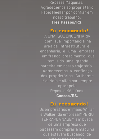
Repasse Máquinas.
Agradecemos ao proprietário
Fábio Heeller por confiar em
nosso trabalho.
Três Passos/RS.
Eu recomendo!
A GMA SUL ENGENHARIA
com sua importância na
área de infraestrutura e
engenharia, é uma empresa
em franco crescimento, que
tem sido uma grande
parceira em nossa trajetória.
Agradecemos a confiança
dos proprietários Guilherme,
Maurício e Allan por sempre
optar pela
Repasse Máquinas.
Canoas/RS.
Eu recomendo!
Os empresários e imãos Willian
e Walker, da empresaIMPERIO
TERRAPLANAGEM em busca
de uma empresa que
pudessem comprar a máquina
que estavam buscando, de