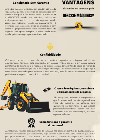
VANTAGENS
Consignado Sem Garantia
de vender ou comprar pela
Uma das maiores vantagens em vender através da
Repasse Máquinas, é o serviço de consignação sem
REPASSE MÁQUINAS?
garantia, na qual a um acordo entre COMPRADOR
e VENDEDOR sendo sua máquina, veículo ou
equipamento vendido no modo repasse, sendo
assim, sua máquina, veículo ou equipamento é
revendido com excelente preço de mercado e sem
garantia, proporcionando uma oportunidade de
negócio para quem comprar, e uma venda mais
rápida, prática e segura para você vendedor.
Confiabilidade
Cuidamos de todo processo de venda, desde a captação da máquina, veículo ou
equipamento, também pela divulgação em nossas mídias sociais e em nossa própria
plataforma de anúncios. E a recepção do cliente comprador orientando sobre as regras da
negociação, documentação até a finalização da compra, trazendo assim mais segurança a
você cliente vendedor para repassar a sua máquina, veículo ou equipamento de forma
profissional e segura, o mais rápido possível.
O que são máquinas, veículos e
equipamentos de repasse?
São máquinas, veículos e equipamentos
que foram ou estão sendo negociados na
troca de máquinas ou veículos zero
quilometro ou seminovos e que nossos
parceiros/fornecedores optam por não
ficar com eles em seu estoque, e assim
repassar adiante.
Como funciona a garantia
do repasse?
As máquinas, veículos e equipamentos de REPASSE não possuem garantias de qualquer item, são
vendidos no estado em que se encontram, logo, como se tratam de REPASSES, não há o que se falar
por garantia mecânica, como motor, caixa de marcha, transmissão, dispositivos eletrônicos,
incluindo vícios ocultos que possam vir a existir e que não teve o seu diagnostico. Em resumo, a