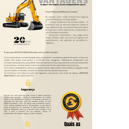
VANTAGENS
de adquirir uma máquina, veículo ou equipamento de repasse:
O que é Repasse de Máquinas Usadas?
No passado, quem queria comprar uma máquina
usada tinha basicamente duas opções:
1ª - Comprar diretamente de concessionárias – O
problema é que, ao absorver máquinas usadas na
negociação de novas, as concessionárias precisavam
repassar seus custos operacionais, encarecendo o
valor final para o comprador.
2ª - Buscar por conta própria – Isso exigia muito
20
tempo e esforço, além dos riscos de negociar com
ANOS
desconhecidos, sem garantias de procedência e
segurança.
D E E X P E R I Ê N C I A
É aqui que a REPASSE MÁQUINAS entra como a melhor solução!
Somos especialistas na intermediação entre compradores e vendedores, garantindo acesso a máquinas
usadas com preços mais justos e condições mais vantajosas. Trabalhamos diretamente com
concessionárias parceiras, que preferem repassar rapidamente seus equipamentos sem precisar absorvê-
los em estoque – evitando assim custos adicionais e permitindo negociações mais acessíveis.
Com 20 anos de experiência, temos uma grande rede de negociações e informações privilegiadas sobre
oportunidades no mercado, conectando você às melhores opções disponíveis.
Se você busca uma máquina usada com segurança, preço justo e sem dores de cabeça, a
REPASSE
MÁQUINAS
é o seu melhor caminho!
Segurança
Hoje em dia, está cada vez mais comum o cliente anunciar e
vender suas máquinas, veículos e equipamentos em mídias
online ou em classificados diversos. A questão principal é a
segurança de que tudo sairá da maneira correta, e você
cliente irá receber o valor do veículo sem problemas futuros,
como golpes administrativos e documentais, ou até mesmo
multas posteriores ou restrições. É neste momento que a
Repasse Máquinas entra no mercado para facilitar a sua
vida, e fazer a revenda de sua máquina, veículo ou
equipamento de maneira segura, prática e rápida.
Quais as