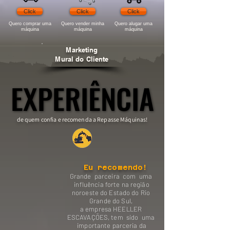
Click
Click
Click
Quero comprar uma
Quero vender minha
Quero alugar uma
máquina
máquina
máquina
Marketing
Mural do Cliente
EXPERIÊNCIA
EXPERIÊNCIA
de quem confia e recomenda a Repasse Máquinas!
Eu recomendo!
Grande parceira com uma
influência forte na região
noroeste do Estado do Rio
Grande do Sul,
a empresa HEELLER
ESCAVAÇÕES, tem sido uma
importante parceria da