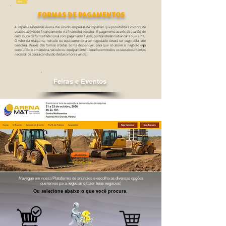
FORMAS DE PAGAMENTOS
A Repasse Máquinas é uma das únicas empresas de Repasses que possibilita a compra de
usados através de financiamento via financeira parceira. E pagamento através de , cartão de
crédito, ou da forma tradicional com pagamento à vista, por transferência bancária ou via PIX.
O valor da máquina, veículo ou equipamento a ser negociado deverá ser pago pela rede
bancária, através das formas citadas acima disponível, para que só assim o negócio seja
concluído, e a máquina, veículo ou equipamento liberado com todos os seus documentos
necessários para a conclusão desta compra e venda.
Feiras e Eventos
acesse
site do ARENA M&T 2026
Navegue em nossa Plataforma de anúncios e escolha as diversas opções
que temos para negociar e fazer bons negócios!
Ou selecione abaixo o que você procura
.