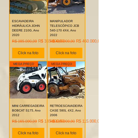
ESCAVADEIRA
MANIPULADOR
HIDRÁULICA JOHN
TELESCÓPICO JCB
DEERE 210G, Ano
540-170 4X4, Ano
2020
2022
Preço normal
Preço promocional
Preço normal
Preço promocional
R$ 365.000,00
R$ 460.000,00
R$ 385.000,00
R$ 480.000,00
Click na foto
Click na foto
MEGA PREÇO
MEGA PREÇO
MINI CARREGADEIRA
RETROESCAVADEIRA
BOBCAT S175, Ano
CASE 580L 4X2, Ano
2012
2006
Preço normal
Preço promocional
Preço normal
Preço promocional
R$ 145.000,00
R$ 115.000,00
R$ 165.000,00
R$ 135.000,00
Click na foto
Click na foto