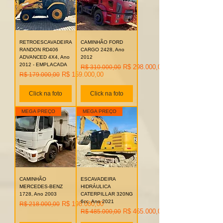
RETROESCAVADEIRA
CAMINHÃO FORD
RANDON RD406
CARGO 2428, Ano
ADVANCED 4X4, Ano
2012
2012 - EMPLACADA
Preço normal
Preço promocional
R$ 298.000,00
R$ 310.000,00
Preço normal
Preço promocional
R$ 159.000,00
R$ 179.000,00
Click na foto
Click na foto
MEGA PREÇO
MEGA PREÇO
CAMINHÃO
ESCAVADEIRA
MERCEDES-BENZ
HIDRÁULICA
1728, Ano 2003
CATERPILLAR 320NG
6cc, Ano 2021
Preço normal
Preço promocional
R$ 198.000,00
R$ 218.000,00
Preço normal
Preço promocional
R$ 465.000,00
R$ 485.000,00