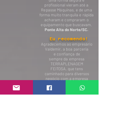
uma forma segura e
profissional vieram até a
Repasse Máquinas, e de uma
forma muito tranquila e rápida
acharam e compraram o
equipamento que buscavam.
Ponte Alta do Norte/SC.
Eu recomendo!
Agradecemos ao empresário
Valdemir, a boa parceria
e confiança de
sempre
da empresa
TERRAPLENAGEM
FEITOSA, que tens
caminhado para diversos
negócio com a empresa
Repasse Máquinas.
Tuneiras do Oeste/PR.
Eu recomendo!
Agradecemos ao empresário
JOSÉ MENDES, a confiança
que depositou em nossa
empresa, na aquisição de uma
Retroescavadeira JCB 3CX.
Torcemos que seja a primeira
de muitas máquinas a
negociarmos, e que a empresa