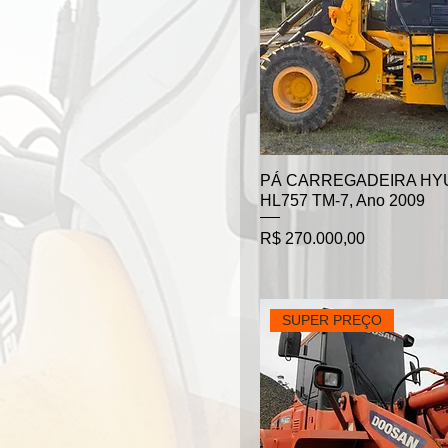
PÁ CARREGADEIRA HY
HL757 TM-7, Ano 2009
Preço
R$ 270.000,00
SUPER PREÇO