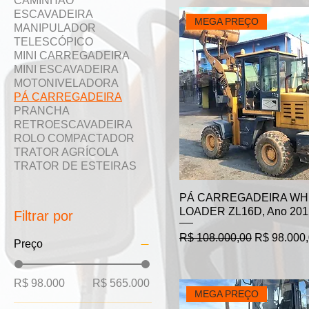
CAMINHÃO
ESCAVADEIRA
MEGA PREÇO
MANIPULADOR
TELESCÓPICO
MINI CARREGADEIRA
MINI ESCAVADEIRA
MOTONIVELADORA
PÁ CARREGADEIRA
PRANCHA
RETROESCAVADEIRA
ROLO COMPACTADOR
TRATOR AGRÍCOLA
TRATOR DE ESTEIRAS
PÁ CARREGADEIRA WH
LOADER ZL16D, Ano 201
Filtrar por
Preço normal
Preço prom
R$ 108.000,00
R$ 98.000
Preço
R$ 98.000
R$ 565.000
MEGA PREÇO