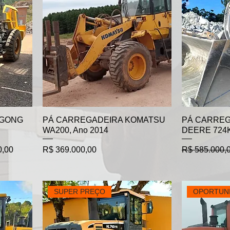
UGONG
PÁ CARREGADEIRA KOMATSU
PÁ CARREG
WA200, Ano 2014
DEERE 724K
ocional
Preço
Preço normal
0,00
R$ 369.000,00
R$ 585.000,
SUPER PREÇO
OPORTUN