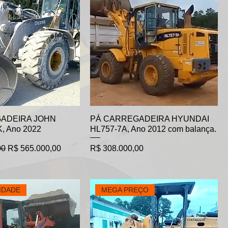
ADEIRA JOHN
PÁ CARREGADEIRA HYUNDAI
, Ano 2022
HL757-7A, Ano 2012 com balança.
Preço promocional
Preço
00
R$ 565.000,00
R$ 308.000,00
IDADE
MEGA PREÇO