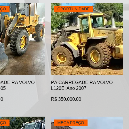
EÇO
OPORTUNIDADE
ADEIRA VOLVO
PÁ CARREGADEIRA VOLVO
005
L120E, Ano 2007
Preço
00
R$ 350.000,00
EÇO
MEGA PREÇO