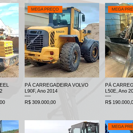
MEGA PREÇO
MEGA PR
EEL
PÁ CARREGADEIRA VOLVO
PÁ CARREG
2
L90F, Ano 2014
L50E, Ano 2
ocional
Preço
Preço
,00
R$ 309.000,00
R$ 190.000,
MEGA PR