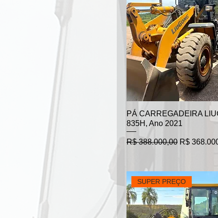
PÁ CARREGADEIRA LI
835H, Ano 2021
Preço normal
Preço prom
R$ 388.000,00
R$ 368.00
SUPER PREÇO