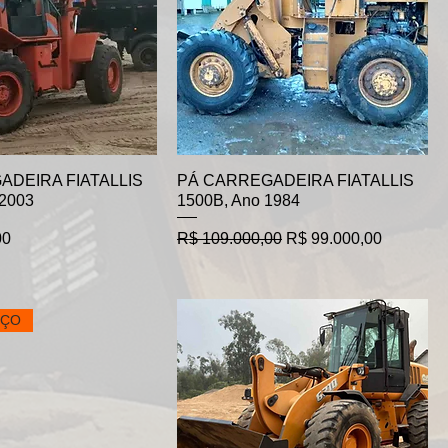
ADEIRA FIATALLIS
PÁ CARREGADEIRA FIATALLIS
2003
1500B, Ano 1984
Preço normal
Preço promocional
00
R$ 109.000,00
R$ 99.000,00
EÇO