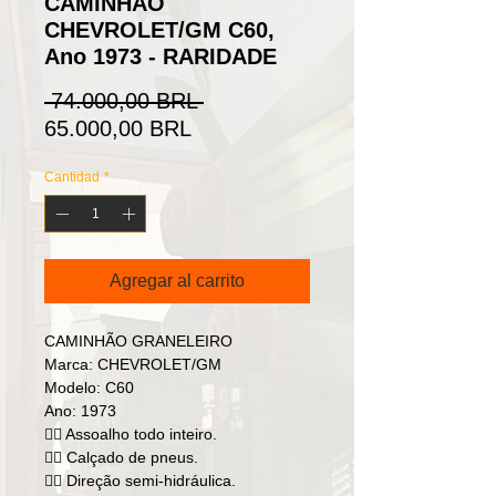
CAMINHÃO
CHEVROLET/GM C60,
Ano 1973 - RARIDADE
Precio
 74.000,00 BRL 
Precio
65.000,00 BRL
de
Cantidad
*
oferta
Agregar al carrito
CAMINHÃO GRANELEIRO
Marca: CHEVROLET/GM
Modelo: C60
Ano: 1973
👉🏻 Assoalho todo inteiro.
👉🏻 Calçado de pneus.
👉🏼 Direção semi-hidráulica.