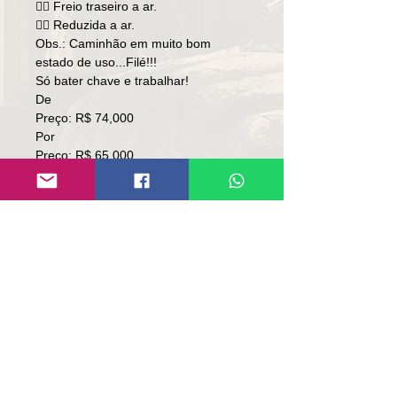
👉🏼 Freio traseiro a ar.
👉🏻 Reduzida a ar.
Obs.: Caminhão em muito bom
estado de uso...Filé!!!
Só bater chave e trabalhar!
De
Preço: R$ 74,000
Por
Preço: R$ 65,000
Local: RS.
👉🏻 SOMENTE À VISTA.
👉🏻 SEM TROCA.
Contato:
Lúcio
(51)9 9761-8894
contato@repassemaquinas.com.br
www.repassemaquinas.com.br