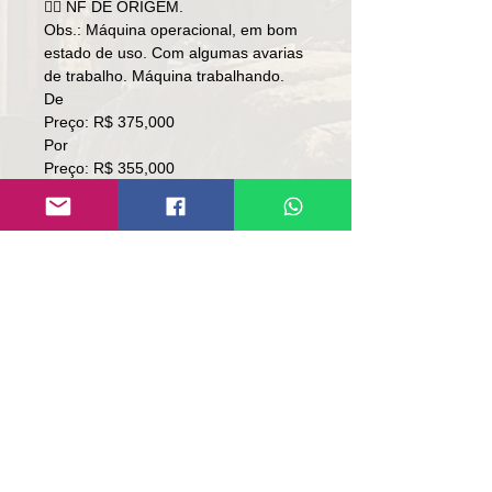
👉🏻 NF DE ORIGEM.
Obs.: Máquina operacional, em bom
estado de uso. Com algumas avarias
de trabalho. Máquina trabalhando.
De
Preço: R$ 375,000
Por
Preço: R$ 355,000
👉🏼SEM TROCA.
👉🏼SOMENTE À VISTA.
Local: RS
Contato
Lúcio
(51)9 9761-8894
contato@repassemaquinas.com.br
www.repassemaquinas.com.br
Correo electrónico de