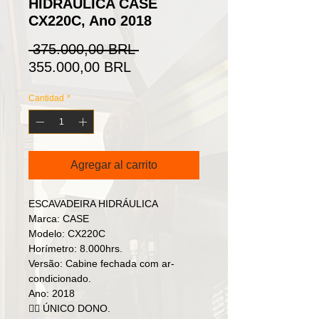
HIDRÁULICA CASE
CX220C, Ano 2018
Precio
 375.000,00 BRL 
Precio
355.000,00 BRL
de
Cantidad
*
oferta
Agregar al carrito
ESCAVADEIRA HIDRÁULICA
Marca: CASE
Modelo: CX220C
Horímetro: 8.000hrs.
Versão: Cabine fechada com ar-
condicionado.
Ano: 2018
👉🏻 ÚNICO DONO.