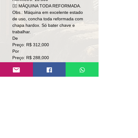
👉🏻 MÁQUINA TODA REFORMADA.
Obs.: Máquina em excelente estado
de uso, concha toda reformada com
chapa hardox. Só bater chave e
trabalhar.
De
Preço: R$ 312,000
Por
Preço: R$ 288,000
🚨👉🏻TORRANDO👈🏻🚨
Local: RS.
👉🏻SOMENTE À VISTA.
👉🏻SEM TROCA.
Contato:
Lúcio
(51)9 9761-8894
www.repassemaquinas.com.br
contato@repassemaquinas.com.br