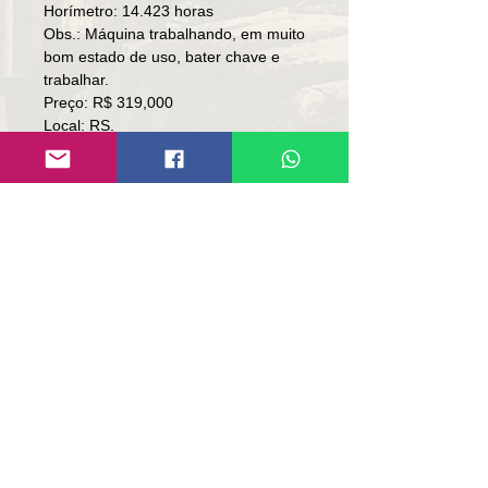
Horímetro: 14.423 horas
Obs.: Máquina trabalhando, em muito
bom estado de uso, bater chave e
trabalhar.
Preço: R$ 319,000
Local: RS.
👉🏻 SOMENTE À VISTA.
👉🏻 SEM TROCA.
Contato:
Lúcio
(51)9 9761-8894
contato@repassemaquinas.com.br
www.repassemaquinas.com.br
Correo electrónico de
contacto:
contato@repassemaquinas.com