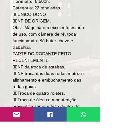
Horímetro: 5.600h.
Categoria: 22 toneladas.
👉🏻ÚNICO DONO.
👉🏻NF DE ORIGEM.
Obs.: Máquina em excelente estado
de uso, com câmera de ré, toda
funcionando. Só bater chave e
trabalhar.
PARTE DO RODANTE FEITO
RECENTEMENTE:
👉🏻NF da troca de esteiras.
👉🏻NF troca das duas rodas motriz e
alinhamento e embuchamento das
rodas guias.
👉🏻Troca de quatro roletes.
👉🏻Troca de óleos e manutenção
preventiva sempre feito dentro do
período.
Preço: R$ 598,000
Local: SC/RS.
👉🏻SOMENTE À VISTA.
(analisamos parte do pagamento por