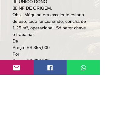
👉🏻 ÚNICO DONO.
👉🏻 NF DE ORIGEM.
Obs.: Máquina em excelente estado
de uso, tudo funcionando, concha de
1.25 m³, operacional! Só bater chave
e trabalhar.
De
Preço: R$ 355,000
Por
Preço: R$ 338,000
Local: RS.
👉🏻 SOMENTE À VISTA.
👉🏻 SEM TROCA.
Contato:
Lúcio
(51)9 9761-8894
contato@repassemaquinas.com.br
www.repassemaquinas.com.br