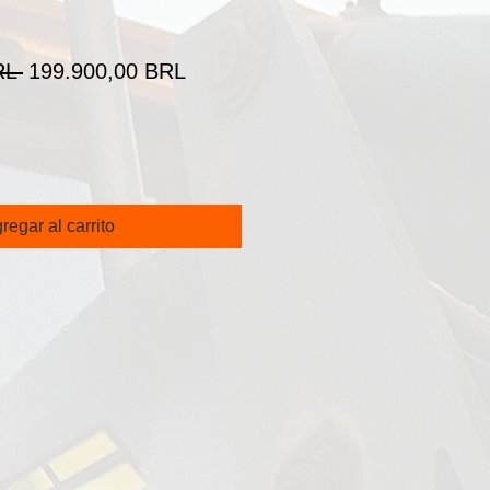
Precio
Precio
RL 
199.900,00 BRL
de
oferta
regar al carrito