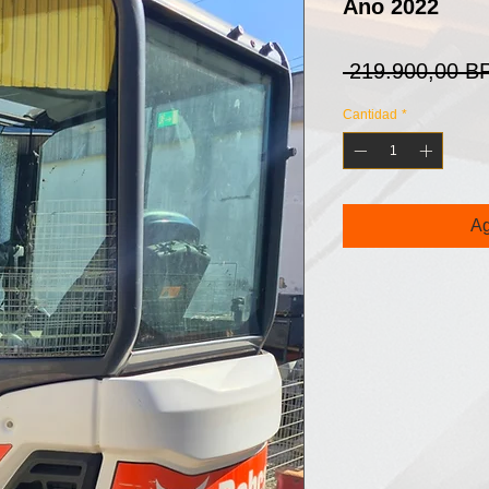
Ano 2022
 219.900,00 B
Cantidad
*
Ag