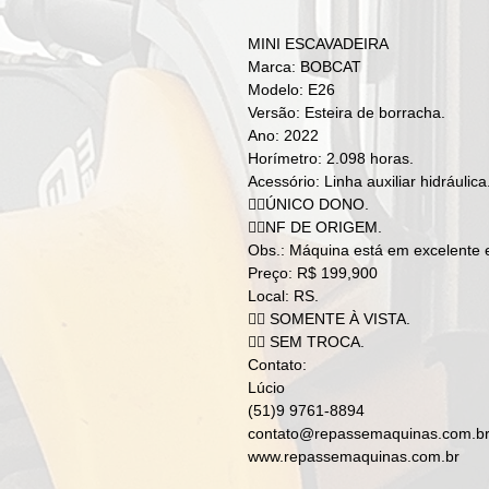
MINI ESCAVADEIRA
Marca: BOBCAT
Modelo: E26
Versão: Esteira de borracha.
Ano: 2022
Horímetro: 2.098 horas.
Acessório: Linha auxiliar hidráulica
👉🏻ÚNICO DONO.
👉🏻NF DE ORIGEM.
Obs.: Máquina está em excelente e
Preço: R$ 199,900
Local: RS.
👉🏻 SOMENTE À VISTA.
👉🏻 SEM TROCA.
Contato:
Lúcio
(51)9 9761-8894
contato@repassemaquinas.com.b
www.repassemaquinas.com.br