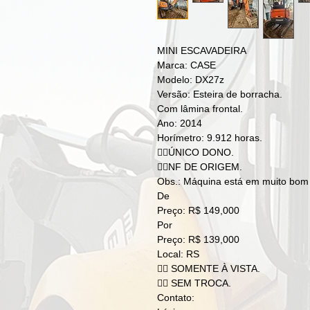
MINI ESCAVADEIRA
Marca: CASE
Modelo: DX27z
Versão: Esteira de borracha.
Com lâmina frontal.
Ano: 2014
Horímetro: 9.912 horas.
👉🏻ÚNICO DONO.
👉🏻NF DE ORIGEM.
Obs.: Máquina está em muito bom e
De
Preço: R$ 149,000
Por
Preço: R$ 139,000
Local: RS
👉🏻 SOMENTE À VISTA.
👉🏻 SEM TROCA.
Contato: