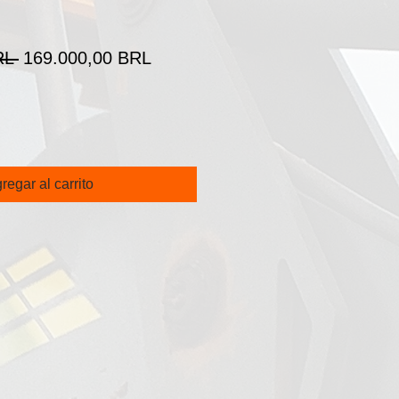
Precio
Precio
RL 
169.000,00 BRL
de
oferta
regar al carrito