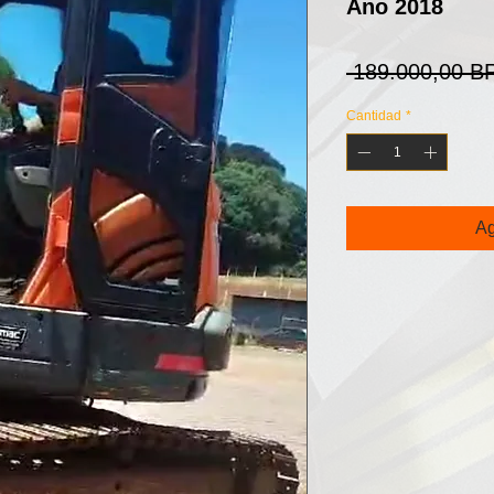
Ano 2018
 189.000,00 B
Cantidad
*
Ag