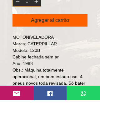
Agregar al carrito
MOTONIVELADORA
Marca: CATERPILLAR
Modelo: 120B
Cabine fechada sem ar.
Ano: 1988
Obs.: Máquina totalmente
operacional, em bom estado uso. 4
pneus novos toda revisada. Só bater
chave e trabalhar.
Preço: R$ 112,000
👉🏻 SE TROCA.
👉🏻 SOMENTE À VISTA
Local: RS
Contato
Lúcio
(51)9 9761-8894