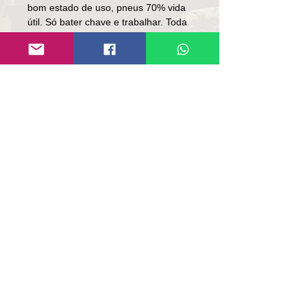
bom estado de uso, pneus 70% vida
útil. Só bater chave e trabalhar. Toda
revisada.
Preço: R$ 399,000
Local: RS
Contato
Lúcio
(51)9 9761-8894
Correo electrónico de
contacto:
contato@repassemaquinas.com
.br