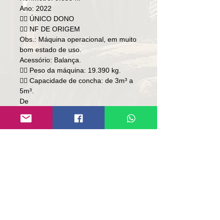
Ano: 2022
👉🏻 ÚNICO DONO
👉🏻 NF DE ORIGEM
Obs.: Máquina operacional, em muito
bom estado de uso.
Acessório: Balança.
👉🏻 Peso da máquina: 19.390 kg.
👉🏻 Capacidade de concha: de 3m³ a
5m³.
De
Preço: R$ 585,000
Por
Preço: R$ 565,000
Local: RS
Contato:
Lúcio
(51)9 9761-8894
contato@repassemaquinas.com.br
www.repassemaquinas.com.br