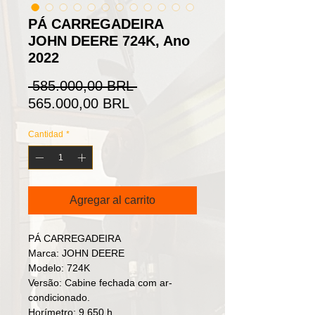
PÁ CARREGADEIRA
JOHN DEERE 724K, Ano
2022
Precio
 585.000,00 BRL 
Precio
565.000,00 BRL
de
Cantidad
*
oferta
Agregar al carrito
PÁ CARREGADEIRA
Marca: JOHN DEERE
Modelo: 724K
Versão: Cabine fechada com ar-
condicionado.
Horímetro: 9.650 h.