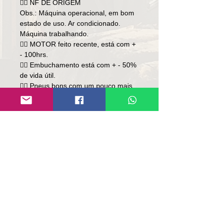
👉🏻 NF DE ORIGEM
Obs.: Máquina operacional, em bom
estado de uso. Ar condicionado.
Máquina trabalhando.
👉🏻 MOTOR feito recente, está com +
- 100hrs.
👉🏻 Embuchamento está com + - 50%
de vida útil.
👉🏻 Pneus bons com um pouco mais
de meia vida.
Preço: R$ 309,000
Local: RS
Contato:
Lúcio
(51)9 9761-8894
contato@repassemaquinas.com.br
www.repassemaquinas.com.br