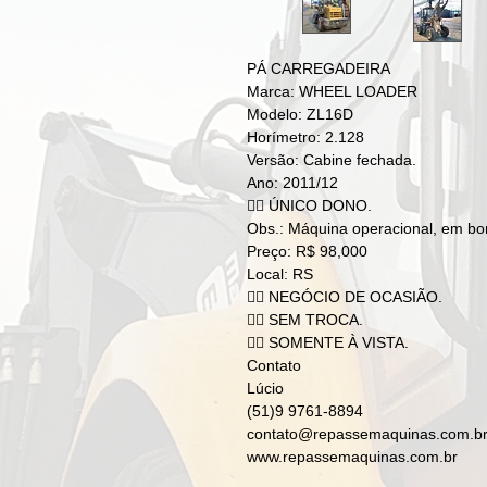
PÁ CARREGADEIRA
Marca: WHEEL LOADER
Modelo: ZL16D
Horímetro: 2.128
Versão: Cabine fechada.
Ano: 2011/12
👉🏻 ÚNICO DONO.
Obs.: Máquina operacional, em bo
Preço: R$ 98,000
Local: RS
👉🏻 NEGÓCIO DE OCASIÃO.
👉🏻 SEM TROCA.
👉🏻 SOMENTE À VISTA.
Contato
Lúcio
(51)9 9761-8894
contato@repassemaquinas.com.b
www.repassemaquinas.com.br