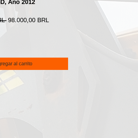
D, Ano 2012
Precio
Precio
RL 
98.000,00 BRL
de
oferta
regar al carrito