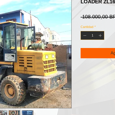
LOADER ZL16
 108.000,00 B
Cantidad
*
Ag