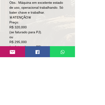
Obs.: Máquina em excelente estado
de uso, operacional trabalhando. Só
bater chave e trabalhar.
🚨ATENÇÃO🚨
Preço:
R$ 320,000
(se faturado para PJ).
ou
R$ 295,000
(se faturado para PF).
Local: RS.
👉🏻SOMENTE À VISTA.
👉🏻SEM TROCA.
Contato:
Lúcio
(51)9 9761-8894
contato@repassemaquinas.com.br
www.repassemaquinas.com.br