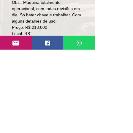
Obs.: Máquina totalmente
operacional, com todas revisões em
dia. Só bater chave e trabalhar. Com
alguns detalhes de uso.
Preço: R$ 213,000
Local: RS.
👉🏻 SEM TROCA.
👉🏼 SOMENTE À VISTA.
Contato:
Lúcio
(51)9 9761-8894
contato@repassemaquinas.com.br
www.repassemaquinas.com.br
Correo electrónico de
contacto:
contato@repassemaquinas.com