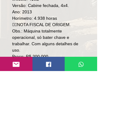
Versão: Cabine fechada, 4x4.
Ano: 2013
Horímetro: 4.938 horas
👉🏻NOTA FISCAL DE ORIGEM.
Obs.: Máquina totalmente
operacional, só bater chave e
trabalhar. Com alguns detalhes de
uso.
Preço: R$ 200,000
Local: RS.
👉🏻 SEM TROCA.
👉🏼 SOMENTE À VISTA.
Contato:
Lúcio
(51)9 9761-8894
contato@repassemaquinas.com.br
www.repassemaquinas.com.br