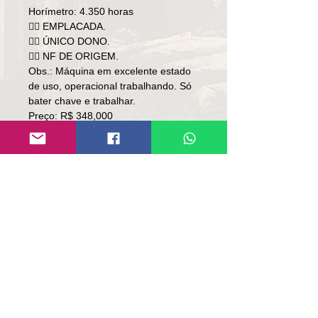
Horímetro: 4.350 horas
👉🏻 EMPLACADA.
👉🏻 ÚNICO DONO.
👉🏻 NF DE ORIGEM.
Obs.: Máquina em excelente estado
de uso, operacional trabalhando. Só
bater chave e trabalhar.
Preço: R$ 348,000
Local: RS.
👉🏻SOMENTE À VISTA.
👉🏻SEM TROCA.
Contato:
Lúcio
(51)9 9761-8894
contato@repassemaquinas.com.br
www.repassemaquinas.com.br