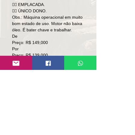
👉🏻 EMPLACADA.
👉🏻 ÚNICO DONO.
Obs.: Máquina operacional em muito
bom estado de uso. Motor não baixa
óleo. É bater chave e trabalhar.
De
Preço: R$ 149,000
Por
Preço: R$ 139,000
Local: RS.
👉🏻SOMENTE À VISTA
👉🏻SEM TROCA.
Contato:
Lúcio
(51)9 9761-8894
contato@repassemaquinas.com.br
www.repassemaquinas.com.br