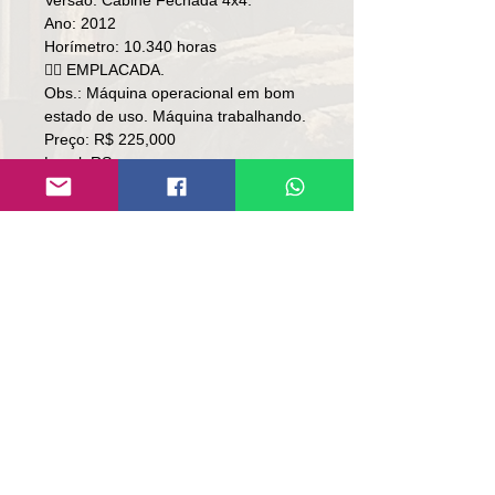
Versão: Cabine Fechada 4x4.
Ano: 2012
Horímetro: 10.340 horas
👉🏻 EMPLACADA.
Obs.: Máquina operacional em bom
estado de uso. Máquina trabalhando.
Preço: R$ 225,000
Local: RS.
👉🏻 SOMENTE ÀVISTA
👉🏻SEM TROCA
Contato:
Lúcio
(51)9 9761-8894
contato@repassemaquinas.com.br
www.repassemaquinas.com.br
Correo electrónico de
contacto: