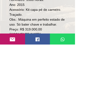
Ano: 2015
Acessório: Kit capa pé de carneiro.
Traçado.
Obs.: Máquina em perfeito estado de
uso. Só bater chave e trabalhar.
Preço: R$ 319.000,00
👉🏻SOMENTE AVISTA.
👉🏻SEM TROCA.
Local: SC.
Contato
Lúcio
(51)9 9761-8894
contato@repassemaquinas.com.br
www.repassemaquinas.com.br
Correo electrónico de
contacto: