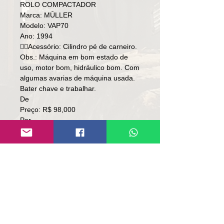
ROLO COMPACTADOR
Marca: MŪLLER
Modelo: VAP70
Ano: 1994
👉🏻Acessório: Cilindro pé de carneiro.
Obs.: Máquina em bom estado de
uso, motor bom, hidráulico bom. Com
algumas avarias de máquina usada.
Bater chave e trabalhar.
De
Preço: R$ 98,000
Por
Preço: R$ 88.000
Local: RS
👉🏻 SEM TROCA.
👉🏻 SOMENTE À VISTA.
Contato:
Lúcio
(51)9 9761-8894
contato@repassemaquinas.com.br
www.repassemaquinas.com.br