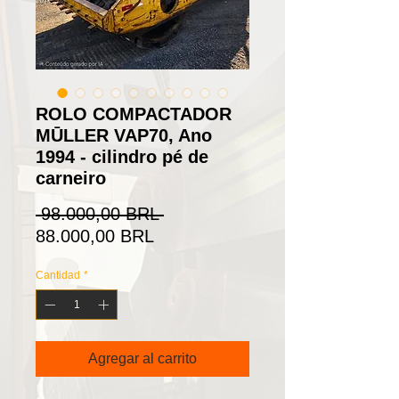
ROLO COMPACTADOR
MŪLLER VAP70, Ano
1994 - cilindro pé de
carneiro
Precio
 98.000,00 BRL 
Precio
88.000,00 BRL
de
Cantidad
*
oferta
Agregar al carrito