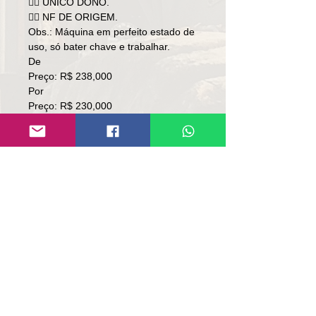
👉🏻 ÚNICO DONO.
👉🏻 NF DE ORIGEM.
Obs.: Máquina em perfeito estado de
uso, só bater chave e trabalhar.
De
Preço: R$ 238,000
Por
Preço: R$ 230,000
👉🏻SOMENTE À VISTA.
👉🏻SEM TROCA.
Local: RS
Contato:
Lúcio
(51)9 9761-8894
contato@repassemaquinas.com.br
www.repassemaquinas.com.br
Correo electrónico de