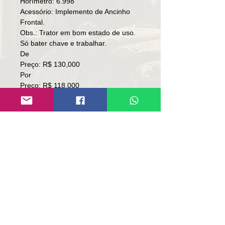
Horímetro: 6.998
Acessório: Implemento de Ancinho
Frontal.
Obs.: Trator em bom estado de uso.
Só bater chave e trabalhar.
De
Preço: R$ 130,000
Por
Preço: R$ 118,000
Local: RS
👉🏻SEM TROCA.
👉🏻SOMENTE ÀVISTA.
Contato:
Lúcio
(51)9 9761-8894
contato@repassemaquinas.com.br
www.repassemaquinas.com.br