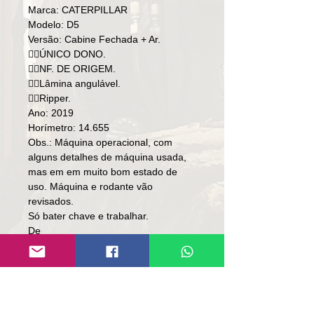
Marca: CATERPILLAR
Modelo: D5
Versão: Cabine Fechada + Ar.
👉🏻ÚNICO DONO.
👉🏻NF. DE ORIGEM.
👉🏻Lâmina angulável.
👉🏻Ripper.
Ano: 2019
Horímetro: 14.655
Obs.: Máquina operacional, com
alguns detalhes de máquina usada,
mas em em muito bom estado de
uso. Máquina e rodante vão
revisados.
Só bater chave e trabalhar.
De
Preço: R$ 720,000
Por
Preço: R$ 695,000
Local: RS.
👉🏻 SOMENTE À VISTA.