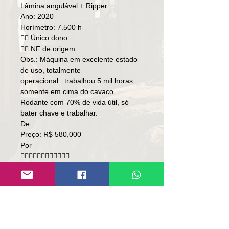
Lâmina angulável + Ripper.
Ano: 2020
Horímetro: 7.500 h
👉🏻 Único dono.
👉🏻 NF de origem.
Obs.: Máquina em excelente estado
de uso, totalmente
operacional...trabalhou 5 mil horas
somente em cima do cavaco.
Rodante com 70% de vida útil, só
bater chave e trabalhar.
De
Preço: R$ 580,000
Por
👇🏻👇🏻👇🏻👇🏻👇🏻👇🏻
Preço: R$ 538,000
🚨TORRANDO🚨
melhor preço do Brasil!
Local: SC/RS.
👉🏻SOMENTE À VISTA.
👉🏻SEM TROCA.